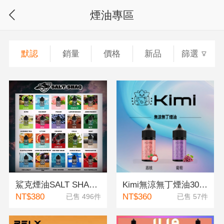
煙油專區
默認
銷量
價格
新品
篩選
鯊克煙油SALT SHAQ 鯊克尼電子煙煙油 30ML/40MG
Kimi無涼無丁煙油30ML/40MG
NT$380
NT$360
已售 496件
已售 57件