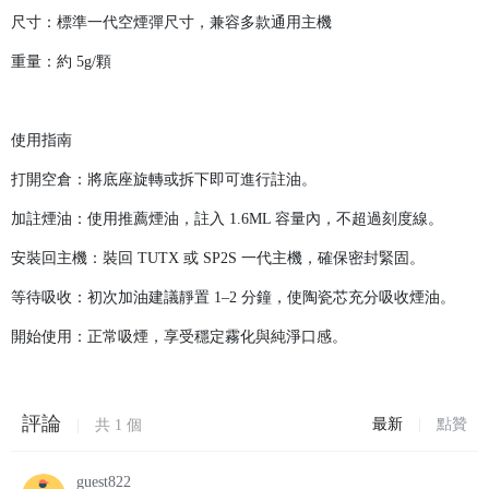
尺寸：標準一代空煙彈尺寸，兼容多款通用主機
重量：約 5g/顆
使用指南
打開空倉：將底座旋轉或拆下即可進行註油。
加註煙油：使用推薦煙油，註入 1.6ML 容量內，不超過刻度線。
安裝回主機：裝回 TUTX 或 SP2S 一代主機，確保密封緊固。
等待吸收：初次加油建議靜置 1–2 分鐘，使陶瓷芯充分吸收煙油。
開始使用：正常吸煙，享受穩定霧化與純淨口感。
評論
最新
|
點贊
|
共
1
個
guest822