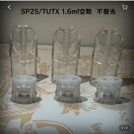
1
/
4