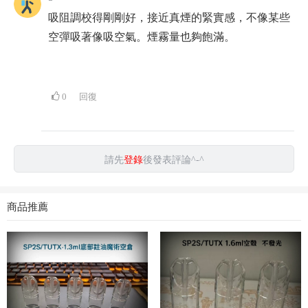
吸阻調校得剛剛好，接近真煙的緊實感，不像某些
空彈吸著像吸空氣。煙霧量也夠飽滿。
0
回復
請先
登錄
後發表評論^-^
商品推薦