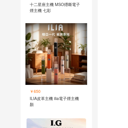
十二星座主機 MSO爅嘶電子
煙主機 七彩
￥650
ILIA皮革主機 ilia電子煙主機
顏