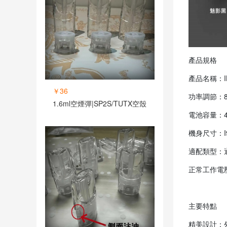
產品規格
產品名稱：I
￥36
功率調節：8
1.6ml空煙彈|SP2S/TUTX空殼
電池容量：40
機身尺寸：I90
適配類型：
正常工作電壓
主要特點
精美設計：