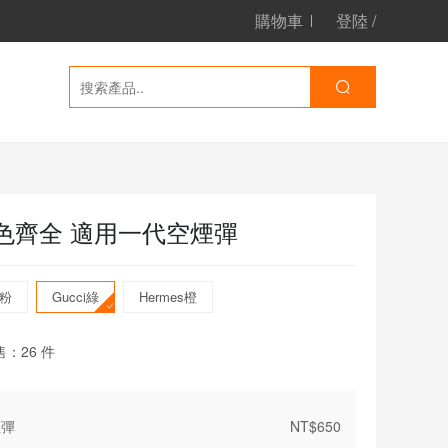
購物車
登陸
/
 顏色齊全 適用一代空煙彈
粉
Gucci綠
Hermes橙
售：
26
件
煙彈
NT$
650