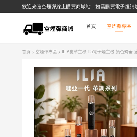
歡迎光臨空煙彈線上購買商城站，如需購買電子煙請加客服
首頁
空煙彈專區
首页
>
空煙彈專區
> ILIA皮革主機 ilia電子煙主機 顏色齊