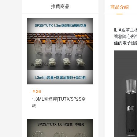
推薦商品
商品介紹
ILIA皮革
讓您隨心所
佳的電子煙
￥36
1.3ML空煙彈|TUTX/SP2S空
殼