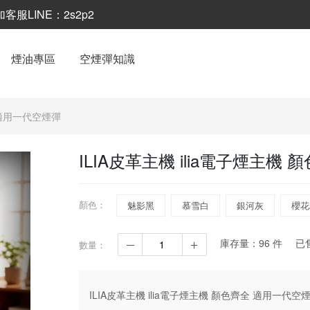
LINE：2s2p2
煙油專區
空煙彈知識
全 適用一代空煙彈
ILIA皮革主機 ilia電子煙主機
顏色：
魅影黑
慕雪白
銀河灰
櫻花
庫存量：
96
件
已
數量：
ILIA皮革主機 ilia電子煙主機 顏色齊全 適用一代空