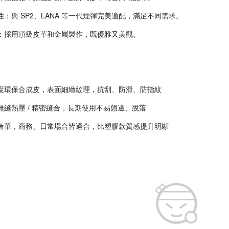
：與 SP2、LANA 等一代煙彈完美適配，滿足不同需求。
：採用頂級皮革和金屬製作，既優雅又美觀。
度環保合成皮，表面細緻紋理，抗刮、防滑、防指紋
無縫熱壓 / 精密縫合，長期使用不易翹邊、脫落
奢華，商務、日常場合皆適合，比塑膠款質感提升明顯