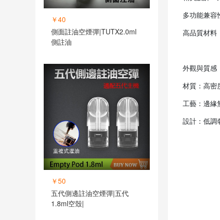
多功能兼容性
￥40
側面註油空煙彈|TUTX2.0ml
高品質材料
側註油
外觀與質感
材質：高密
工藝：邊緣
設計：低調
￥50
五代側邊註油空煙彈|五代
1.8ml空殼|