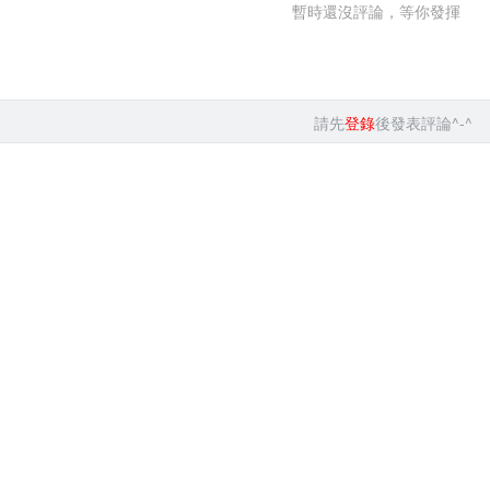
暫時還沒評論，等你發揮
請先
登錄
後發表評論^-^