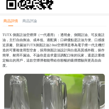
商品詳情
商品評論
TUTX 側面註油空煙彈（一代通用）：透明倉、側開註油、可反復註
油，主打自由換油、成本低、適配廣；口碑優點是註油方便、口感接
近原廠、防漏油TUTX側面註油2.0ml空煙彈是專為電子煙一代主機打
造的可重複使用型空倉，採用側面註油設計與白底高質感外觀，操作
簡單、耐用不漏油。不論你是追求靈活調配口味的玩家，還是註重穩
定輸出的用戶，這款空煙彈都能帶給你順暢的吸煙體驗與更高自由
度。