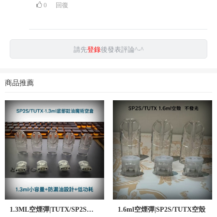
0
回復
請先
登錄
後發表評論^-^
商品推薦
1.3ML空煙彈|TUTX/SP2S空殼
1.6ml空煙彈|SP2S/TUTX空殼