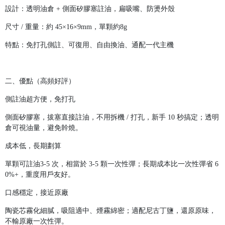
設計：透明油倉 + 側面矽膠塞註油，扁吸嘴、防燙外殼
尺寸 / 重量：約 45×16×9mm，單顆約8g
特點：免打孔側註、可復用、自由換油、通配一代主機
二、優點（高頻好評）
側註油超方便，免打孔
側面矽膠塞，拔塞直接註油，不用拆機 / 打孔，新手 10 秒搞定；透明
倉可視油量，避免幹燒。
成本低，長期劃算
單顆可註油3-5 次，相當於 3-5 顆一次性彈；長期成本比一次性彈省 6
0%+，重度用戶友好。
口感穩定，接近原廠
陶瓷芯霧化細膩，吸阻適中、煙霧綿密；適配尼古丁鹽，還原原味，
不輸原廠一次性彈。