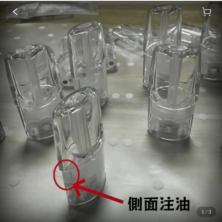
1
/
3