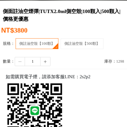
側面註油空煙彈|TUTX2.0ml側空殼|100顆入|500顆入|
價格更優惠
NT$
3800
規格：
側註油空殼【100顆】
側註油空殼【500顆】
數量：
庫存：
1298
如需購買電子煙，請添加客服LINE：
2s2p2