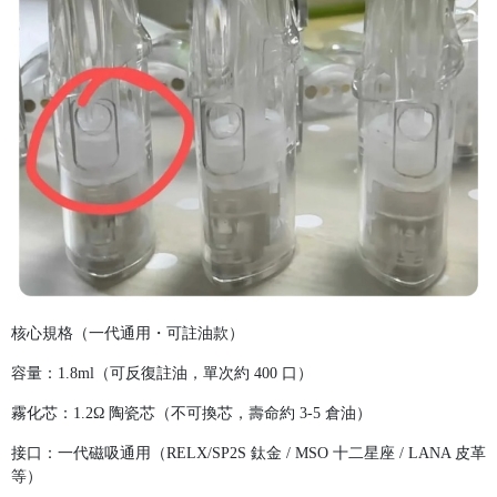
核心規格（一代通用・可註油款）
容量：1.8ml（可反復註油，單次約 400 口）
霧化芯：1.2Ω 陶瓷芯（不可換芯，壽命約 3-5 倉油）
接口：一代磁吸通用（RELX/SP2S 鈦金 / MSO 十二星座 / LANA 皮革
等）