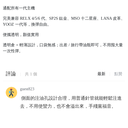
通配所有一代主機
完美兼容 RELX 4/5/6 代、SP2S 鈦金、MSO 十二星座、LANA 皮革、
YOOZ 一代等，換彈自由。
便攜透明，顏值實用
透明倉 + 輕薄設計，口袋無感；出差 / 旅行帶油瓶即可，不用囤大量
一次性彈。
評論
最新
|
點贊
|
共
1
個
guest823
側面的注油孔設計合理，用普通針管就能輕鬆注進
去，不用使蠻力，也不會溢出來，手殘黨福音。