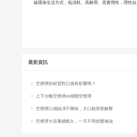
碳環保生活方式，低消耗、高耐用、高實用性，理性自
最新資訊
空煙彈的材質對口感有影響嗎？
上下分離空煙彈vs側開空煙彈
空煙彈口感純凈不雜味，大口順滑更解壓
空煙彈大容量續航久，一天不用頻繁補油