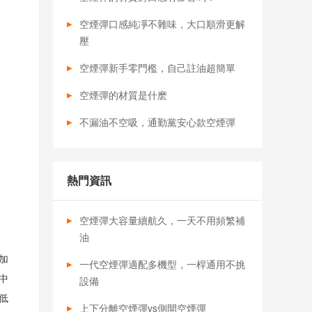
空煙彈口感純凈不雜味，大口順滑更解
壓
空煙彈新手零門檻，自己註油超簡單
空煙彈的材質是什麽
不漏油不空吸，通勤黨安心款空煙彈
熱門資訊
空煙彈大容量續航久，一天不用頻繁補
油
加
一代空煙彈適配多機型，一桿通用不挑
中
設備
低
上下分離空煙彈vs側開空煙彈