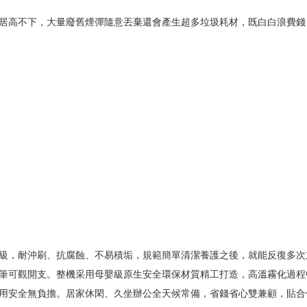
居高不下，大量廢舊煙彈隨意丟棄還會產生超多垃圾耗材，既白白浪費錢
級，耐沖刷、抗腐蝕、不易積垢，規範簡單清潔養護之後，就能反復多次
筆可觀開支。整機采用母嬰級原生安全環保材質精工打造，高溫霧化過程
用安全無負擔。居家休閑、久坐辦公全天候常備，省錢省心雙兼顧，貼合