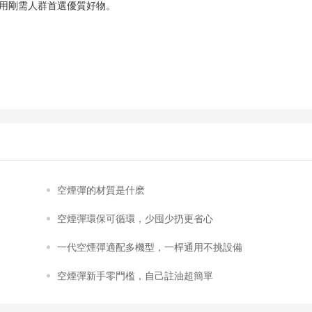
用剛需人群首選優質好物。
空煙彈的材質是什麽
空煙彈環保可循環，少囤少扔更省心
一代空煙彈適配多機型，一桿通用不挑設備
空煙彈新手零門檻，自己註油超簡單