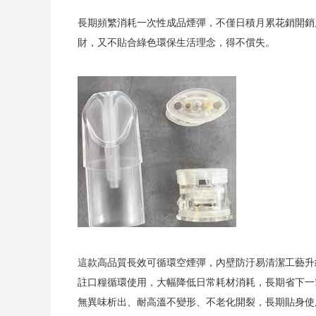
長期頻繁消耗一次性成品煙彈，不僅日積月累花銷開銷
財，又不貼合綠色環保生活理念，得不償失。
這款高品質長效可循環空煙彈，內壁防汙易清潔工藝升
註口糧循環使用，大幅降低日常耗材消耗，長期省下一
無異味析出、耐高溫不變形、不老化開裂，長期貼身使