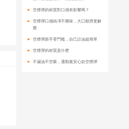
空煙彈的材質對口感有影響嗎？
空煙彈口感純凈不雜味，大口順滑更解
壓
空煙彈新手零門檻，自己註油超簡單
空煙彈的材質是什麽
不漏油不空吸，通勤黨安心款空煙彈