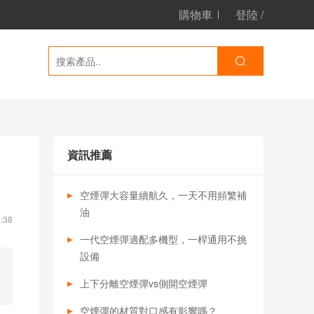
購物車
登陸
/
資訊推薦
空煙彈大容量續航久，一天不用頻繁補
油
:38
一代空煙彈適配多機型，一桿通用不挑
設備
上下分離空煙彈vs側開空煙彈
空煙彈的材質對口感有影響嗎？