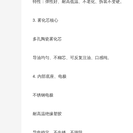
特性：弹性好、耐高低温、不老化、拆装不变硬。
3. 雾化芯核心
多孔陶瓷雾化芯
导油均匀、不糊芯、可反复注油、口感纯。
4. 内部底座、电极
不锈钢电极
耐高温绝缘塑胶
导电稳定、不生锈、不跳阻。