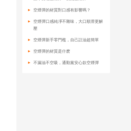
空煙彈的材質對口感有影響嗎？
空煙彈口感純凈不雜味，大口順滑更解
壓
空煙彈新手零門檻，自己註油超簡單
空煙彈的材質是什麽
不漏油不空吸，通勤黨安心款空煙彈