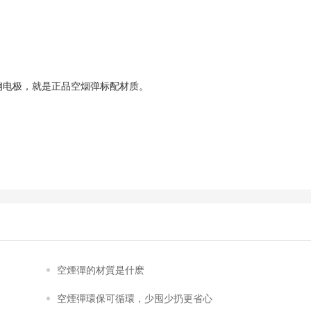
 不锈钢电极，就是正品空烟弹标配材质。
空煙彈的材質是什麽
空煙彈環保可循環，少囤少扔更省心