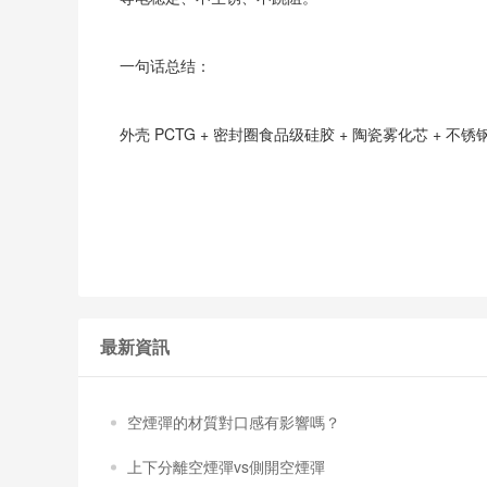
一句话总结：
外壳 PCTG + 密封圈食品级硅胶 + 陶瓷雾化芯 +
最新資訊
空煙彈的材質對口感有影響嗎？
上下分離空煙彈vs側開空煙彈