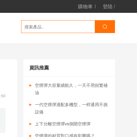
購物車
登陸
/
資訊推薦
空煙彈大容量續航久，一天不用頻繁補
油
:50
一代空煙彈適配多機型，一桿通用不挑
設備
上下分離空煙彈vs側開空煙彈
空煙彈的材質對口感有影響嗎？