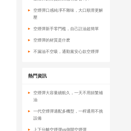
空煙彈口感純凈不雜味，大口順滑更解
壓
空煙彈新手零門檻，自己註油超簡單
空煙彈的材質是什麽
不漏油不空吸，通勤黨安心款空煙彈
熱門資訊
空煙彈大容量續航久，一天不用頻繁補
油
一代空煙彈適配多機型，一桿通用不挑
設備
上下分離空煙彈vs側開空煙彈